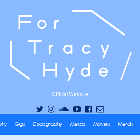
Official Website
phy
Gigs
Discography
Media
Movies
Merch