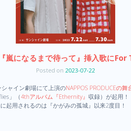
CE『嵐になるまで待って』挿入歌にFor T
Posted on
2023-07-22
ンシャイン劇場にて上演の
NAPPOS PRODUC
flies」（
4thアルバム『Ethernity』
収録）が起用！
APPOS作品に起用されるのは『かがみの孤城』以来2度