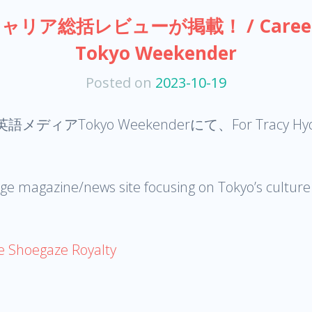
ャリア総括レビューが掲載！ / Career Ov
Tokyo Weekender
Posted on
2023-10-19
ィアTokyo Weekenderにて、For Trac
e magazine/news site focusing on Tokyo’s culture
se Shoegaze Royalty