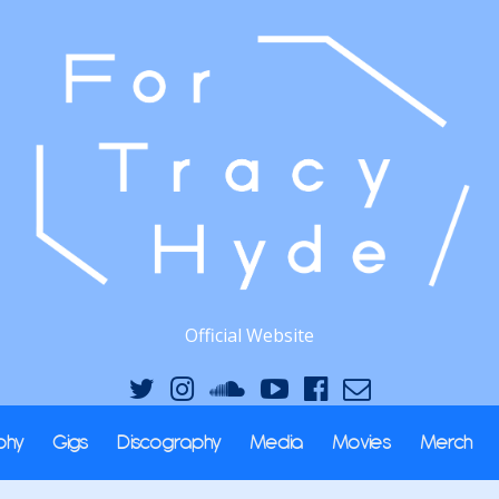
Official Website
phy
Gigs
Discography
Media
Movies
Merch